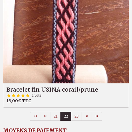
Bracelet fin USINA corail/prune
1 vote.
15,00€
TTC
21
22
23
MOYENS DE PAIEMENT