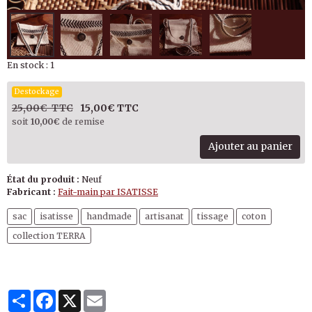
En stock : 1
Destockage
25,00€ TTC
15,00€ TTC
soit
10,00€
de remise
Ajouter au panier
État du produit :
Neuf
Fabricant :
Fait-main par ISATISSE
sac
isatisse
handmade
artisanat
tissage
coton
collection TERRA
Partager
Facebook
X
Email