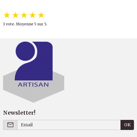
★
★
★
★
★
1
vote. Moyenne
5
sur 5.
Newsletter!
OK