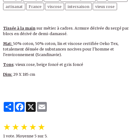
artisanat
France
viscose
intersaison
vieux rose
Tissée à la main
sur métier à cadres. Armure dérivée du sergé par
blocs en dérivé de demi-damassé.
Mat:
50% coton, 50% coton, lin et viscose certifiée Oeko Tex,
totalement dénuée de substances nocives pour l'homme et
l'environnement (Scandinavie).
Tons
: vieux rose, beige foncé et gris foncé
Dim:
29 X 185 cm
Partager
Facebook
X
Email
★
★
★
★
★
1
vote. Moyenne
5
sur 5.