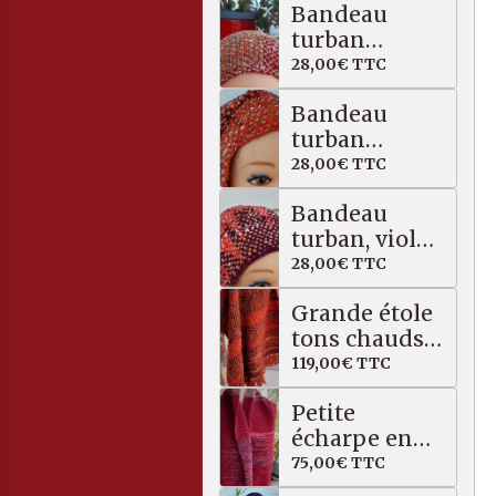
Bandeau
turban
orangé kaki
28,00€
TTC
Bandeau
turban
orangé /
28,00€
TTC
multicolore
Bandeau
turban, violet
rose
28,00€
TTC
Grande étole
tons chauds,
bouclette
119,00€
TTC
alpaga /
Petite
mérinos
écharpe en
pure alpaga /
75,00€
TTC
soie,