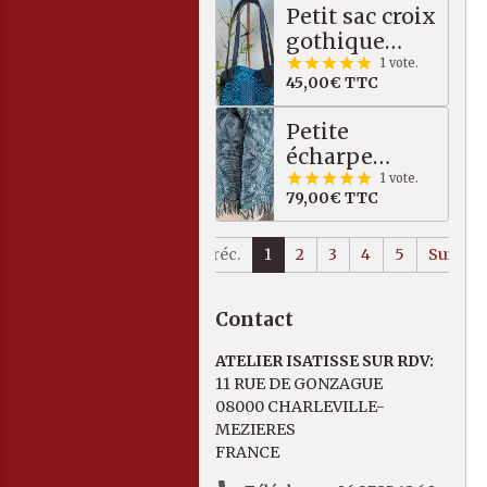
Petit sac croix
bordeaux
gothique
multicolore
quadrilobée,
1 vote.
45,00€
TTC
bleu / noir
Petite
écharpe
graphique
1 vote.
79,00€
TTC
Mérinos /
Tencel, bleu,
vert, écru
Préc.
1
2
3
4
5
Suiv.
Contact
ATELIER ISATISSE SUR RDV:
11 RUE DE GONZAGUE
08000 CHARLEVILLE-
MEZIERES
FRANCE