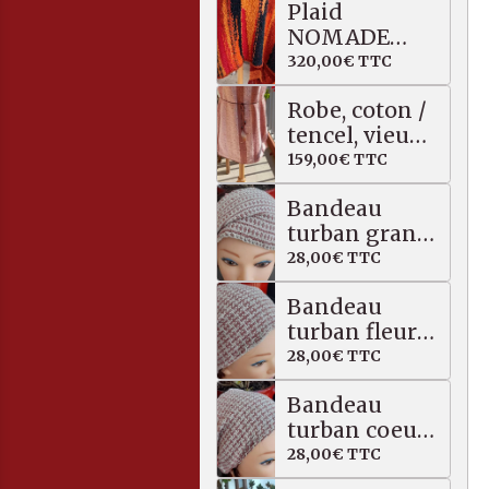
Plaid
NOMADE
bouclette
320,00€
TTC
laine et
Robe, coton /
coton, 80 X
tencel, vieux
168 cm
rose, beige
159,00€
TTC
Bandeau
turban grand
pli à droite
28,00€
TTC
Bandeau
turban fleur
en bois, coton
28,00€
TTC
lin
Bandeau
turban coeur
rose, beige
28,00€
TTC
rosé