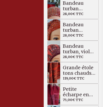
Bandeau
turban
orangé kaki
28,00€
TTC
Bandeau
turban
orangé /
28,00€
TTC
multicolore
Bandeau
turban, violet
rose
28,00€
TTC
Grande étole
tons chauds,
bouclette
119,00€
TTC
alpaga /
Petite
mérinos
écharpe en
pure alpaga /
75,00€
TTC
soie,