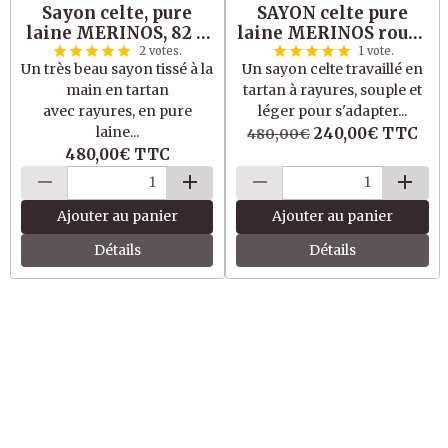
Sayon celte, pure
SAYON celte pure
laine MERINOS, 82 X
laine MERINOS rouge
222 cm
vert, 87 X 221 cm
2 votes.
1 vote.
Un très beau sayon tissé à la
Un sayon celte travaillé en
main en tartan
tartan à rayures, souple et
avec rayures, en pure
léger pour s'adapter...
laine...
240,00€
TTC
480,00€
480,00€
TTC
Ajouter au panier
Ajouter au panier
Détails
Détails