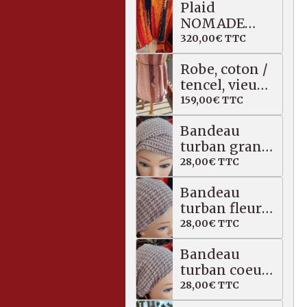
Plaid
NOMADE
bouclette
320,00€
TTC
laine et
Robe, coton /
coton, 80 X
tencel, vieux
168 cm
rose, beige
159,00€
TTC
Bandeau
turban grand
pli à droite
28,00€
TTC
Bandeau
turban fleur
en bois, coton
28,00€
TTC
lin
Bandeau
turban coeur
rose, beige
28,00€
TTC
rosé