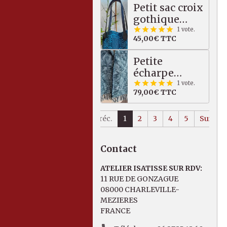
Petit sac croix
bordeaux
gothique
multicolore
quadrilobée,
1 vote.
45,00€
TTC
bleu / noir
Petite
écharpe
graphique
1 vote.
79,00€
TTC
Mérinos /
Tencel, bleu,
vert, écru
Préc.
1
2
3
4
5
Suiv.
Contact
ATELIER ISATISSE SUR RDV:
11 RUE DE GONZAGUE
08000 CHARLEVILLE-
MEZIERES
FRANCE