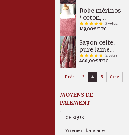
Robe mérinos
/ coton,
saumon
3 votes.
149,00€
TTC
Sayon celte,
pure laine
MERINOS, 82
2 votes.
480,00€
TTC
X 222 cm
Préc.
3
4
5
Suiv.
MOYENS DE
PAIEMENT
CHEQUE
Virement bancaire