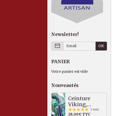
Newsletter!
OK
PANIER
Votre panier est vide
Nouveautés
Ceinture
Viking,
bleu/violet,
1 vote.
28,00€
TTC