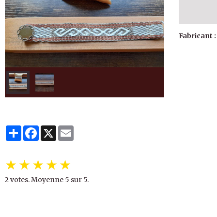
Fabricant :
Partager
Facebook
X
Email
★
★
★
★
★
2
votes. Moyenne
5
sur 5.