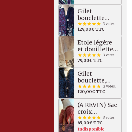
pure laine
scandinave
Gilet
bouclette
épais très
3 votes.
129,00€
TTC
chaud, bleu -
vert - violet
Etole légère
et douillette,
écru/beige
3 votes.
79,00€
TTC
Gilet
bouclette,
moelleux et
2 votes.
120,00€
TTC
chaud, bleu
(A REVIN) Sac
croix
gothique
3 votes.
65,00€
TTC
saumon / gris
Indisponible