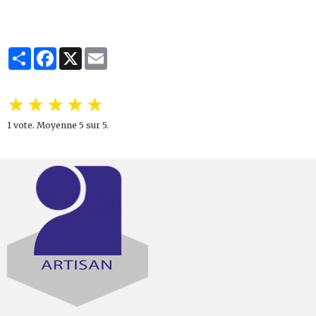
Partager
Facebook
X
Email
★
★
★
★
★
1
vote. Moyenne
5
sur 5.