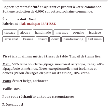
Gagnez
6 points fidélité
en ajoutant ce produit à votre commande.
Soit une réduction de
6,00€
sur votre prochaine commande.
État du produit :
Neuf
Fabricant :
Fait-main par ISATISSE
tissage
alpaga
handmade
merinos
poncho
Isatisse
artisanat
France
chaud
doux
handweaving
fait main
Tissé à la main
sur métier à tisser de table. Travail de trame liée.
Mat.:
50% laine bouclette (alpaga, mouton et acrylique, Italie), 40%
alpaga/soie et mérinos, fibres exceptionnellement isolantes et
douces (Pérou, élevages en plein air d'altitude), 10% coton.
Tons
: écru et beige, anthracite
Taille:
38/42
Pour vous réchauffer en toutes circonstances!
Pièce unique!