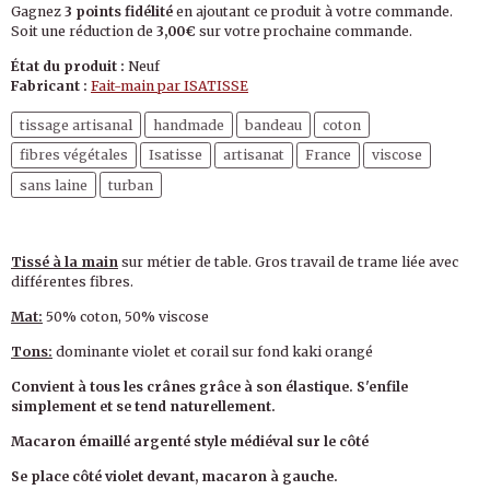
Gagnez
3 points fidélité
en ajoutant ce produit à votre commande.
Soit une réduction de
3,00€
sur votre prochaine commande.
État du produit :
Neuf
Fabricant :
Fait-main par ISATISSE
tissage artisanal
handmade
bandeau
coton
fibres végétales
Isatisse
artisanat
France
viscose
sans laine
turban
Tissé à la main
sur métier de table. Gros travail de trame liée avec
différentes fibres.
Mat:
50% coton, 50% viscose
Tons:
dominante violet et corail sur fond kaki orangé
Convient à tous les crânes grâce à son élastique. S'enfile
simplement et se tend naturellement.
Macaron émaillé argenté style médiéval sur le côté
Se place côté violet devant, macaron à gauche.