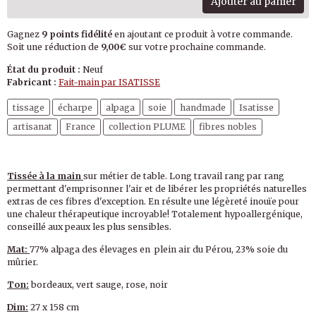
Ajouter au panier
Gagnez
9 points fidélité
en ajoutant ce produit à votre commande.
Soit une réduction de
9,00€
sur votre prochaine commande.
État du produit :
Neuf
Fabricant :
Fait-main par ISATISSE
tissage
écharpe
alpaga
soie
handmade
Isatisse
artisanat
France
collection PLUME
fibres nobles
Tissée à la main
sur métier de table. Long travail rang par rang
permettant d'emprisonner l'air et de libérer les propriétés naturelles
extras de ces fibres d'exception. En résulte une légèreté inouïe pour
une chaleur thérapeutique incroyable! Totalement hypoallergénique,
conseillé aux peaux les plus sensibles.
Mat:
77% alpaga des élevages en plein air du Pérou, 23% soie du
mûrier.
Ton:
bordeaux, vert sauge, rose, noir
Dim:
27 x 158 cm